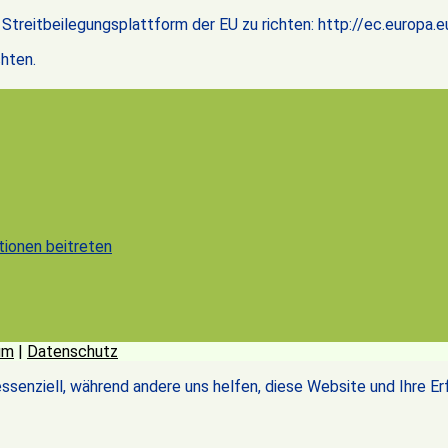
treitbeilegungsplattform der EU zu richten: http://ec.europa.eu
hten.
tionen beitreten
um
|
Datenschutz
essenziell, während andere uns helfen, diese Website und Ihre E