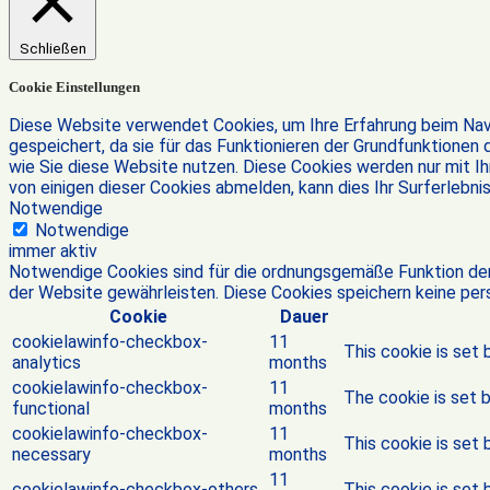
Schließen
Cookie Einstellungen
Diese Website verwendet Cookies, um Ihre Erfahrung beim Navi
gespeichert, da sie für das Funktionieren der Grundfunktionen 
wie Sie diese Website nutzen. Diese Cookies werden nur mit Ih
von einigen dieser Cookies abmelden, kann dies Ihr Surferlebni
Notwendige
Notwendige
immer aktiv
Notwendige Cookies sind für die ordnungsgemäße Funktion der
der Website gewährleisten. Diese Cookies speichern keine p
Cookie
Dauer
cookielawinfo-checkbox-
11
This cookie is set 
analytics
months
cookielawinfo-checkbox-
11
The cookie is set 
functional
months
cookielawinfo-checkbox-
11
This cookie is set
necessary
months
11
cookielawinfo-checkbox-others
This cookie is set